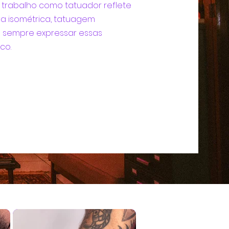
 trabalho como tatuador reflete
iva isométrica, tatuagem
do sempre expressar essas
co.