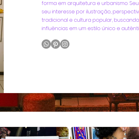
forma em arquitetura e urbanismo. Seu
seu interesse por ilustração, perspect
tradicional e cultura popular, buscan
influências em um estilo único e autênti